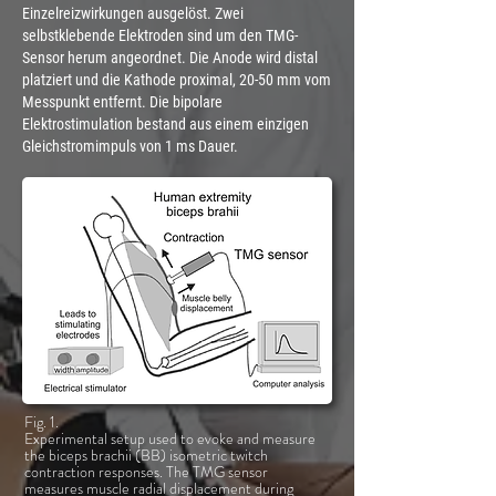
Einzelreizwirkungen ausgelöst. Zwei
selbstklebende Elektroden sind um den TMG-
Sensor herum angeordnet. Die Anode wird distal
platziert und die Kathode proximal, 20-50 mm vom
Messpunkt entfernt. Die bipolare
Elektrostimulation bestand aus einem einzigen
Gleichstromimpuls von 1 ms Dauer.
Fig. 1.
Experimental setup used to evoke and measure
the biceps brachii (BB) isometric twitch
contraction responses. The TMG sensor
measures muscle radial displacement during